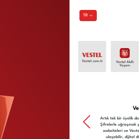
TR
Vestel.com.tr
Vestel Akıllı
Yaşam
Ve
Artık tek bir üyelik d
Şifrelerle uğraşmak ye
websiteleri ve Veste
ulaşabilir, dijita