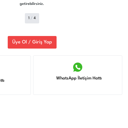
getirebilirsiniz.
1
/
4
Üye Ol / Giriş Yap
WhatsApp İletişim Hattı
ttı